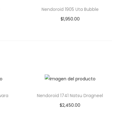
a
Nendoroid 1905 Uta Bubble
$
1,950.00
Añadir al carrito
Add to Wishlist
wara
Nendoroid 1741 Natsu Dragneel
$
2,450.00
Añadir al carrito
Add to Wishlist