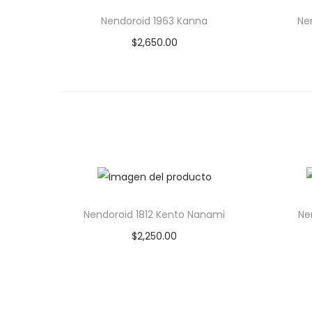
Nendoroid 1963 Kanna
Ne
$
2,650.00
Añadir al carrito
Add to Wishlist
Nendoroid 1812 Kento Nanami
Ne
$
2,250.00
Añadir al carrito
Add to Wishlist