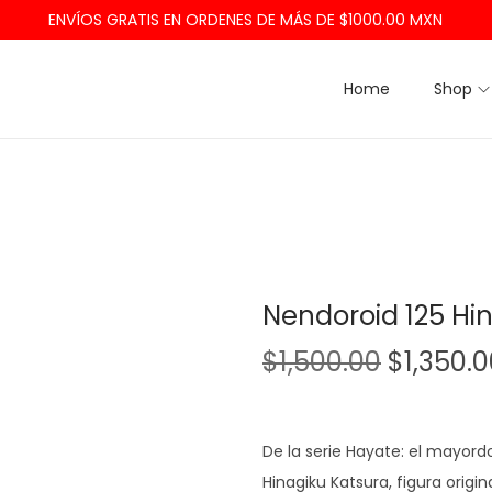
ENVÍOS GRATIS EN ORDENES DE MÁS DE $1000.00 MXN
Home
Shop
Nendoroid 125 Hi
$
1,500.00
$
1,350.
De la serie Hayate: el mayor
Hinagiku Katsura, figura orig