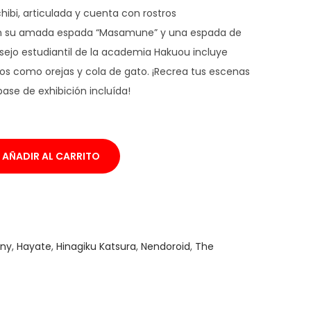
hibi, articulada y cuenta con rostros
on su amada espada “Masamune” y una espada de
sejo estudiantil de la academia Hakuou incluye
ios como orejas y cola de gato. ¡Recrea tus escenas
ase de exhibición incluída!
AÑADIR AL CARRITO
ny
,
Hayate
,
Hinagiku Katsura
,
Nendoroid
,
The