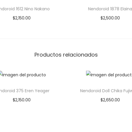
ndoroid 1612 Nino Nakano
Nendoroid 1878 Elain
$
2,150.00
$
2,500.00
Añadir al carrito
Añadir al carrito
Add to Wishlist
Add to Wishlist
Productos relacionados
ndoroid 375 Eren Yeager
Nendoroid Doll Chika Fuji
$
2,150.00
$
2,650.00
Añadir al carrito
Añadir al carrito
Add to Wishlist
Add to Wishlist