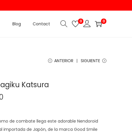
0
0
Blog
Contact
ANTERIOR
SIGUIENTE
nagiku Katsura
00
domo de combate llega este adorable Nendoroid
inal importada de Japón, de la marca Good Smile